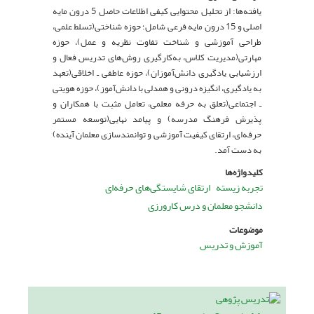
یافته‌ها: از تحلیل محتوایی کیفی اطلاعات حاصل 5 درون مایه
اصلی و 15 درون مایه فرعی شامل؛ حوزه شناختی(تسلط علمی،
طراحی آموزشی و شناخت تفاوت نظریه و عمل)، حوزه
مهارتی(مدیریت کلاس، به‌کارگیری روش‌های تدریس فعال و
ارزشیابی یادگیری دانش‌آموزان)، حوزه عاطفی ـ اخلاقی(تعهد
به یادگیری، انگیزه درونی و همدلی با دانش‌آموز)، حوزه هویتی
ـ اجتماعی(تعلق به حرفه معلمی، تعامل مثبت با همکاران و
پذیرش فرهنگ مدرسه) و پیامد نهایی(توسعه مستمر
حرفه‌ای، ارتقای کیفیت آموزشی و توانمندسازی معلمان آینده)
به دست آمد.
کلیدواژه‌ها
تجربه زیسته
ارتقای شایستگی‌های حرفه‌ای
دانشجو معلمان و درس کارورزی
موضوعات
آموزش و تدریس