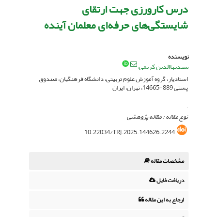
درس کارورزی جهت ارتقای
شایستگی‌های حرفه‌ای معلمان آینده
نویسنده
سیدبهاالدین کریمی
استادیار، گروه آموزش علوم تربیتی، دانشگاه فرهنگیان، صندوق
پستی 889-14665، تهران، ایران
,
نوع مقاله : مقاله پژوهشی
10.22034/TRJ.2025.144626.2244
مشخصات مقاله
دریافت فایل
ارجاع به این مقاله