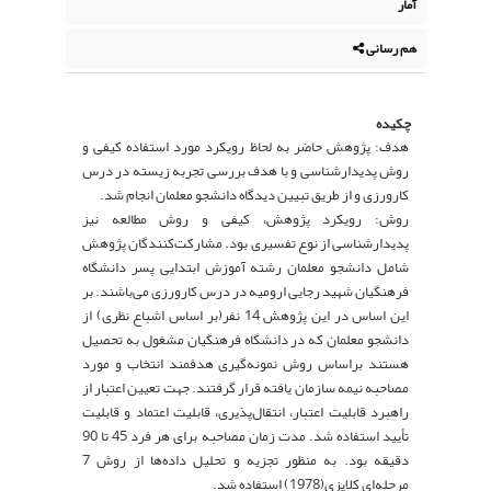
آمار
هم رسانی
چکیده
هدف: پژوهش حاضر به لحاظ رویکرد مورد استفاده کیفی و
روش پدیدارشناسی و با هدف بررسی تجربه زیسته در درس
کارورزی و از طریق تبیین دیدگاه دانشجو معلمان انجام شد.
روش: رویکرد پژوهش، کیفی و روش مطالعه نیز
پدیدارشناسی از نوع تفسیری بود. مشارکت‌کنندگان پژوهش
شامل دانشجو معلمان رشته آموزش ابتدایی پسر دانشگاه
فرهنگیان شهید رجایی ارومیه در درس کارورزی می‌باشند. بر
این اساس در این پژوهش 14 نفر(بر اساس اشباع نظری) از
دانشجو معلمان که در دانشگاه فرهنگیان مشغول به تحصیل
هستند براساس روش نمونه‌گیری هدفمند انتخاب و مورد
مصاحبه نیمه سازمان یافته قرار گرفتند. جهت تعیین اعتبار از
راهبرد قابلیت اعتبار، انتقال‌پذیری، قابلیت اعتماد و قابلیت
تأیید استفاده شد. مدت زمان مصاحبه برای هر فرد 45 تا 90
دقیقه بود. به منظور تجزیه و تحلیل داده‌ها از روش 7
مرحله‌ای کلایزی(1978) استفاده شد.