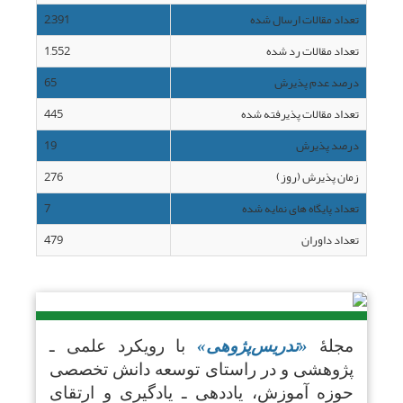
تعداد مقالات ارسال شده
2,391
تعداد مقالات رد شده
1,552
درصد عدم پذیرش
65
تعداد مقالات پذیرفته شده
445
درصد پذیرش
19
زمان پذیرش (روز)
276
تعداد پایگاه های نمایه شده
7
تعداد داوران
479
مجلۀ
«تدریس‌پژوهی»
با رویکرد علمی ـ
پژوهشی و در راستای توسعه دانش تخصصی
حوزه آموزش، یاددهی ـ یادگیری و ارتقای