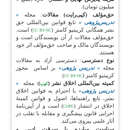
میلیون تومان).
حق‌مؤلف (کپی‌رایت) مقالات
: مجله
«
تدریس‌پژوهی
»
تابع قوانین بین‌المللی حق
نشر همگانی کرییتیو کامنز (
) است.
CC BY-NC
حق‌مؤلف مقالات از آن نویسندگان است و
نویسندگان مالک و صاحب حق‌مؤلف اثر خود
هستند.
نوع دسترسی
: دسترسی آزاد به مقالات
مجله
« تدریس پژوهی»
بر اساس مجوز
کرییتیو کامنز (
)
CC BY-NC
کمیته بین‌المللی اخلاق نشر
(
):
مجله
«
کوپ
تدریس پژوهی»
با احترام به قوانین اخلاق
نشر، تابع راهنماها، اصول و قوانین کمیتۀ
اخلاق در انتشار (
) است و از آیین‌نامۀ
COPE
اجرایی قانون پیشگیری و مقابله با تقلب در
آثار علمی پیروی می‌کند.
سیاست مبارزه با سرقت ادبی و