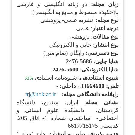
زبان مجله:
دو زبانه انگلیسی و فارسی
با(چکیده مبسوط و منابع به انگلیسی)
نوع مجله:
نشریه علمی- پژوهشی
درجه اعتبار
: علمی
نوع مقالات
: پژوهشی
نوع انتشار
: چاپی و الکترونیکی
نوع دسترسی
: رایگان (تمام متن)
شاپا چاپی:
5686-2476
شاپا الکترونیکی
:
5600-2476
شیوه استناددهی
: شیوه‌نامه استنادی
APA
تلفن:
33664600
،
داخلی:
-
رایانامه دانشگاهی مجله
:
trj@uok.ac.ir
نشانی مجله
: ایران، سنندج، دانشگاه
کردستان، دانشکده علوم انسانی و
اجتماعی- ساختمان شماره 1- اتاق 205.
کدپستی 6617715175
هزینه پذیرش نهایی و انتشار
: دارد (مبلغ 1