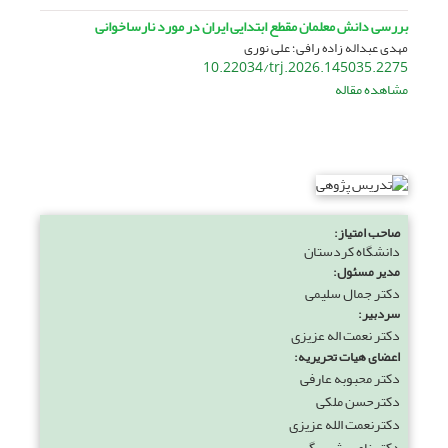
بررسی دانش معلمان مقطع ابتدایی ایران در مورد نارساخوانی
مهدی عبداله زاده رافی؛ علی نوری
10.22034/trj.2026.145035.2275
مشاهده مقاله
صاحب امتیاز:
دانشگاه کردستان
مدیر مسئول:
دکتر جمال سلیمی
سردبیر:
دکتر نعمت اله عزیزی
اعضای هیات تحریریه:
دکتر محبوبه عارفی
دکترحسن ملکی
دکترنعمت الله عزیزی
دکتر ناصر شیربگی