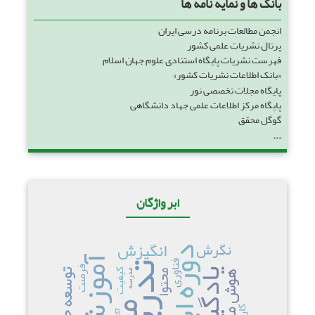
بانک ها و نمایه نامه ها
انجمن مطالعات برنامه درسی ایران
پرتال نشریات علمی کشور
فهرست نشریات پایگاه استنادی علوم جهان اسلام
«بانک اطلاعات نشریات کشور»
پایگاه مجلات تخصصی نور
پایگاه مرکز اطلاعات علمی جهاد دانشگاهی
گوگل محقق
...
ابر واژگان
انگیزش
نگرش
آموزش
فناوری
تدریس
فرصت
یادگیری
توسعه حرفه ای
کیفیت
مدرسه
محتوا
هوش مصنوعی