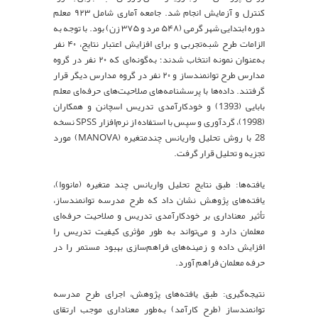
کنترل و آزمایش انجام شد. جامعه آماری شامل ۹۲۳ معلم
دوره ابتدایی شهر گرمی (۵۴۸ مرد و ۳۷۵ زن) بود. با توجه به
الزامات طرح شبه‌تجربی و برای افزایش اعتبار نتایج، ۴۰ نفر
به‌عنوان نمونه انتخاب شدند؛ به‌گونه‌ای که ۲۰ نفر در گروه
مدارس طرح توانمندساز و ۲۰ نفر در گروه مدارس دیگر قرار
گرفتند. داده‌ها با پرسشنامه‌های صلاحیت‌های حرفه‌ای معلم
بابایی (1393) و خودکارآمدی تدریس اسچانن و همکاران
(1998)، گردآوری و سپس با استفاده از نرم‌افزار SPSS نسخه
28 با روش تحلیل واریانس چندمتغیره (MANOVA) مورد
تجزیه و تحلیل قرار گرفت.
یافته‌ها: طبق نتایج تحلیل واریانس چند متغیره (مانووا)،
یافته‌های پژوهش نشان داد که طرح مدرسه توانمندساز،
تأثیر معناداری بر خودکارآمدی تدریس و صلاحیت حرفه‌ای
معلمان دارد و می‌تواند به طور مؤثری کیفیت تدریس را
افزایش داده و زمینه‌های فراهم‌سازی بهبود مستمر را در
حرفه معلمان فراهم آورد.
نتیجه‌گیری: طبق یافته‌های پژوهش، اجرای طرح مدرسه
توانمندساز (طرح کارآمد) به‌طور معناداری موجب ارتقای