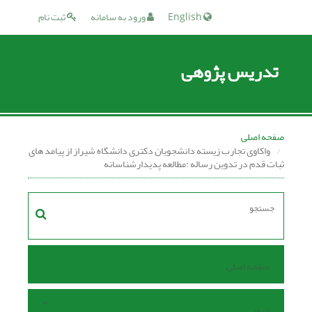
English
ورود به سامانه
ثبت نام
تدریس پژوهی
صفحه اصلی
واکاوی تجارب زیسته دانشجویان دکتری دانشگاه شیراز از پیامد های
ثبات قدم در تدوین رساله :مطالعه پدیدارشناسانه
صفحه اصلی
مرور