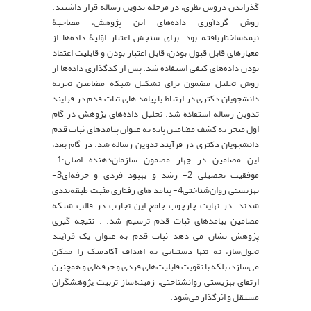
گذراندن دروس نظری، در مرحله تدوین رساله قرار داشتند.
روش گردآوری داده‌های این پژوهش، مصاحبۀ
نیمه‌ساختاریافته بود. برای سنجش اعتبار اوّلیۀ داده‌ها از
معیار‌های قابل قبول بودن، قابل اعتبار بودن و قابلیت اعتماد
بودن داده‌های کیفی استفاده شد. پس از کدگذاری داده‌ها از
روش تحلیل مضمون برای تشکیل شبکه مضامین تجربه
دانشجویان دکتری در ارتباط با پیامد های ثبات قدم در فرایند
تدوین رساله استفاده شد. تحلیل داده‌های پژوهش در گام
اول منجر به کشف مضامین پایه به عنوان پیامدهای ثبات قدم
دانشجویان دکتری در فرآیند تدوین رساله شد. در گام بعد،
این مضامین در چهار مضمون سازمان‌دهنده اصلی:1-
موفقیت تحصیلی 2- رشد و بهبود فردی و حرفه‌ای3-
بهزیستی روان‌شناختی4- پیامد های رفتاری مثبت طبقه‌بندی
شدند. در نهایت چارچوب جامع این تجارب در قالب شبکه
مضامین پیامدهای ثبات قدم ترسیم شد. . نتیجه گیری
پژوهش نشان می دهد ثبات قدم به عنوان یک فرآیند
تحول‌ساز، نه تنها دستیابی به اهداف آکادمیک را ممکن
می‌سازد، بلکه با تقویت قابلیت‌های فردی و حرفه‌ای و همچنین
ارتقای بهزیستی روانشناختی، زمینه‌ساز تربیت پژوهشگران
مستقل و اثرگذار می‌شود.